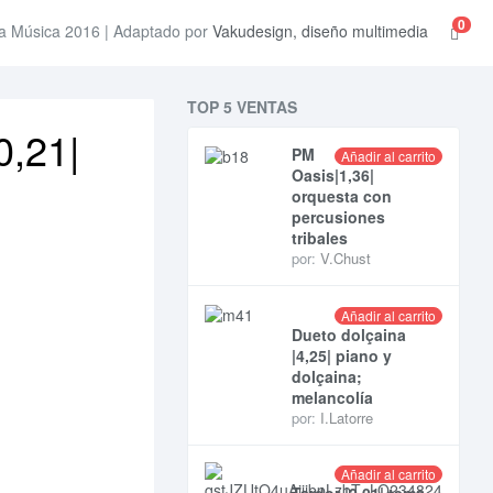
0
a Música 2016 | Adaptado por
Vakudesign, diseño multimedia
TOP 5 VENTAS
0,21|
PM
Añadir al carrito
Oasis|1,36|
orquesta con
percusiones
tribales
por:
V.Chust
Añadir al carrito
Dueto dolçaina
|4,25| piano y
dolçaina;
melancolía
por:
I.Latorre
Añadir al carrito
Tardor |2,01| tema