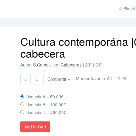
© Planet
Cultura contemporána |
cabecera
Autor:
S.Comet
en:
Cabeceras | 20" | 30"
Marcar favorito
1
28
Compartir
Licencia A
–
59,00€
Licencia B
–
190,00€
Licencia D
–
490,00€
Add to Cart