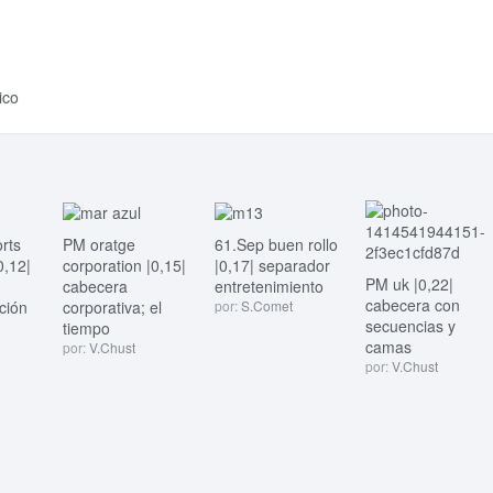
ico
rts
PM oratge
61.Sep buen rollo
0,12|
corporation |0,15|
|0,17| separador
PM uk |0,22|
cabecera
entretenimiento
cabecera con
ción
corporativa; el
por:
S.Comet
secuencias y
tiempo
camas
por:
V.Chust
por:
V.Chust