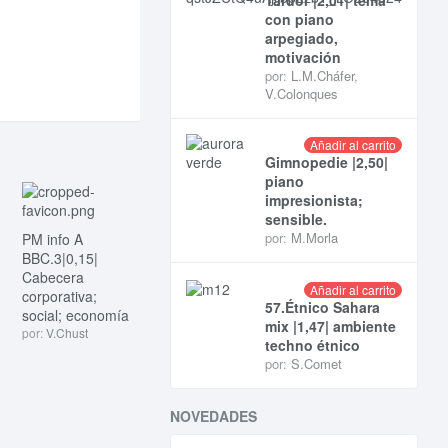
con piano
arpegiado,
motivación
por:
L.M.Cháfer
,
V.Colonques
Añadir al carrito
Gimnopedie |2,50|
piano
impresionista;
sensible.
por:
M.Morla
PM info A
BBC.3|0,15|
Cabecera
Añadir al carrito
corporativa;
57.Étnico Sahara
social; economía
mix |1,47| ambiente
por:
V.Chust
techno étnico
por:
S.Comet
NOVEDADES