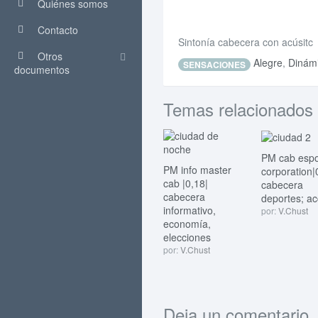
Quiénes somos
Contacto
Sintonía cabecera con acúsitc
Otros
Alegre
,
Dinám
SENSACIONES
documentos
Temas relacionados
PM cab espo
PM info master
corporation|
cab |0,18|
cabecera
cabecera
deportes; ac
informativo,
por:
V.Chust
economía,
elecciones
por:
V.Chust
Deja un comentario