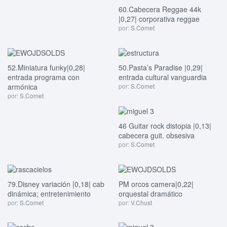
60.Cabecera Reggae 44k
|0,27| corporativa reggae
por:
S.Comet
52.Miniatura funky|0,28|
50.Pasta’s Paradise |0,29|
entrada programa con
entrada cultural vanguardia
armónica
por:
S.Comet
por:
S.Comet
46 Guitar rock distopia |0,13|
cabecera guit. obsesiva
por:
S.Comet
79.Disney variación |0,18| cab
PM orcos camera|0,22|
dinámica; entretenimiento
orquestal dramático
por:
S.Comet
por:
V.Chust