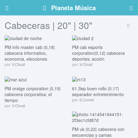
Planeta Música
Cabeceras | 20" | 30"
PM info master cab |0,18|
PM cab esports
cabecera informativo,
corporation|0,12| cabecera
economía, elecciones
deportes; acción
por:
V.Chust
por:
V.Chust
PM oratge corporation |0,15|
61.Sep buen rollo |0,17|
cabecera corporativa; el
separador entretenimiento
tiempo
por:
S.Comet
por:
V.Chust
PM uk |0,22| cabecera con
secuencias y camas