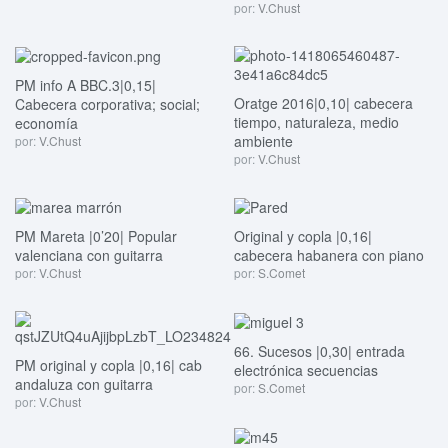
por:
V.Chust
PM info A BBC.3|0,15|
Oratge 2016|0,10| cabecera
Cabecera corporativa; social;
tiempo, naturaleza, medio
economía
ambiente
por:
V.Chust
por:
V.Chust
PM Mareta |0’20| Popular
Original y copla |0,16|
valenciana con guitarra
cabecera habanera con piano
por:
V.Chust
por:
S.Comet
66. Sucesos |0,30| entrada
PM original y copla |0,16| cab
electrónica secuencias
andaluza con guitarra
por:
S.Comet
por:
V.Chust