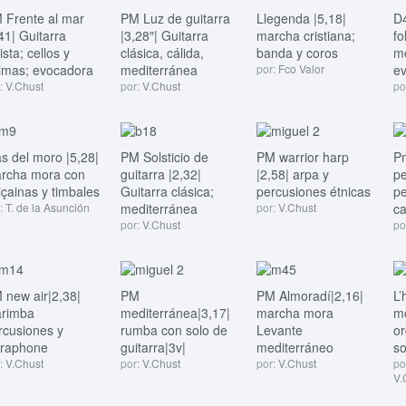
 Frente al mar
PM Luz de guitarra
Llegenda |5,18|
D4
’41| Guitarra
|3,28″| Guitarra
marcha cristiana;
fo
ista; cellos y
clásica, cálida,
banda y coros
m
lmas; evocadora
mediterránea
por:
Fco Valor
e
:
V.Chust
por:
V.Chust
po
s del moro |5,28|
PM Solsticio de
PM warrior harp
Pm
rcha mora con
guitarra |2,32|
|2,58| arpa y
pe
lçainas y timbales
Guitarra clásica;
percusiones étnicas
pe
:
T. de la Asunción
mediterránea
por:
V.Chust
c
por:
V.Chust
po
 new air|2,38|
PM
PM Almoradí|2,16|
L’
rimba
mediterránea|3,17|
marcha mora
m
rcusiones y
rumba con solo de
Levante
or
braphone
guitarra|3v|
mediterráneo
so
:
V.Chust
por:
V.Chust
por:
V.Chust
po
V.