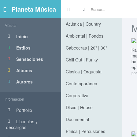
Planeta Música
Acústica | Country
M
Música
Ambiental | Fondos
Inicio
Estilos
Cabeceras | 20" | 30"
Ka
ma
Sensaciones
Chill Out | Funky
ba
ép
Albums
Clásica | Orquestal
por
Autores
Contemporánea
Corporativa
Información
Disco | House
Portfolio
Documental
Licencias y
descargas
Étnica | Percusiones