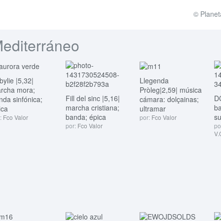
© Planet
editerráneo
bylie |5,32|
Llegenda
rcha mora;
Pròleg|2,59| música
Fill del sinc |5,16|
D
nda sinfónica;
cámara: dolçainas;
marcha cristiana;
ba
ica
ultramar
banda; épica
su
:
Fco Valor
por:
Fco Valor
por:
Fco Valor
po
V.