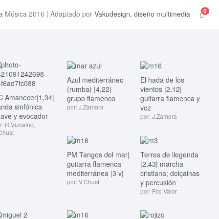
0
a Música 2016 | Adaptado por
Vakudesign, diseño multimedia
Azul mediterráneo
El hada de los
(rumba) |4,22|
vientos |2,12|
C Amanecer|1,34|
grupo flamenco
guitarra flamenca y
nda sinfónica
por:
J.Zamora
voz
ave y evocador
por:
J.Zamora
r:
R.Vizcaíno
,
Chust
PM Tangos del mar|
Terres de llegenda
guitarra flamenca
|2,43| marcha
mediterránea |3 v|
cristiana; dolçainas
por:
V.Chust
y percusión
por:
Fco Valor