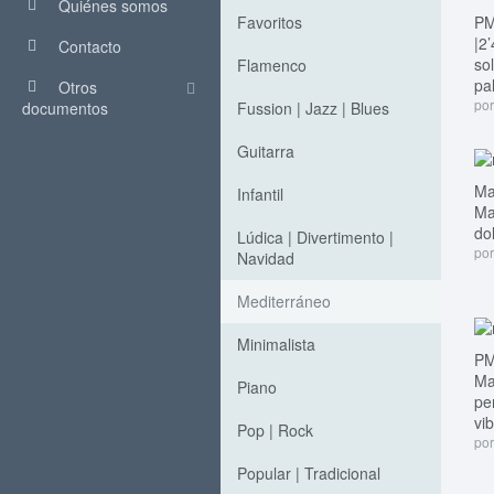
Quiénes somos
Favoritos
PM
|2
Contacto
sol
Flamenco
pa
Otros
por
documentos
Fussion | Jazz | Blues
Guitarra
Ma
Infantil
Ma
do
Lúdica | Divertimento |
por
Navidad
Mediterráneo
Minimalista
PM
Ma
Piano
pe
vi
Pop | Rock
por
Popular | Tradicional