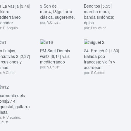
 La vasija |3,46|
3 Son de
Benditos |5,55|
lklore
mar|4,18|guitarra
marcha mora;
editerráneo
clásica, sugerente,
banda sinfónica;
vocador
por:
V.Chust
épica
r:
D.Angulo
por:
Fco Valor
 tinajas
PM Sant Dennis
24. French 2 |1,30|
rcutivas 2 |2,37|
waltz |6,14| vals
Balada pop
rcusiones y
mediterráneo
francesa; violín y
amas
por:
V.Chust
acordeón
r:
V.Chust
por:
S.Comet
harmonia dels
ons|2,14|
questal, guitarra
lista
r:
R.Vizcaíno
,
Chust