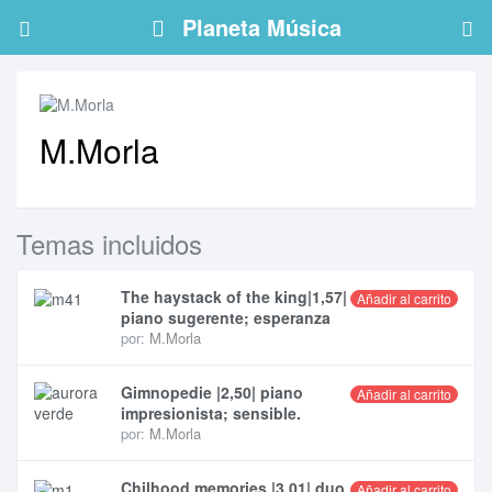
Planeta Música
M.Morla
Temas incluidos
The haystack of the king|1,57|
Añadir al carrito
piano sugerente; esperanza
por:
M.Morla
Gimnopedie |2,50| piano
Añadir al carrito
impresionista; sensible.
por:
M.Morla
Chilhood memories |3,01| duo
Añadir al carrito