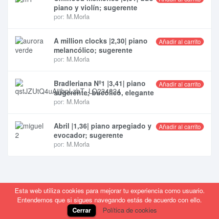
piano y violín; sugerente
por:
M.Morla
A million clocks |2,30| piano
Añadir al carrito
melancólico; sugerente
por:
M.Morla
Bradleriana Nº1 |3,41| piano
Añadir al carrito
sugerente; bucólico, elegante
por:
M.Morla
Abril |1,36| piano arpegiado y
Añadir al carrito
evocador; sugerente
por:
M.Morla
Esta web utiliza cookies para mejorar tu experiencia como usuario.
Entendemos que si sigues navegando estás de acuerdo con ello.
Cerrar
Política de cookies