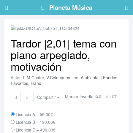
Planeta Música
Tardor |2,01| tema con
piano arpegiado,
motivación
Autor:
L.M.Cháfer
,
V.Colonques
en:
Ambiental | Fondos
,
Favoritos
,
Piano
Marcar favorito
0
107
Compartir
Licencia A
–
59,00€
Licencia B
–
190,00€
Licencia D
–
490,00€