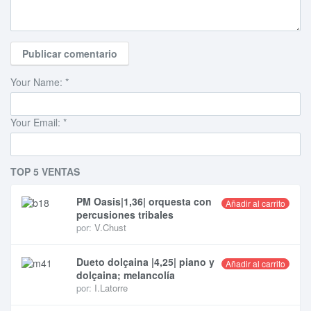
Your Name:
*
Your Email:
*
TOP 5 VENTAS
PM Oasis|1,36| orquesta con
Añadir al carrito
percusiones tribales
por:
V.Chust
Dueto dolçaina |4,25| piano y
Añadir al carrito
dolçaina; melancolía
por:
I.Latorre