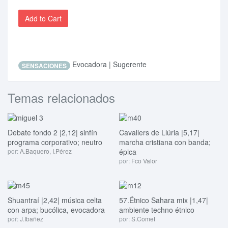
Add to Cart
Evocadora | Sugerente
SENSACIONES
Temas relacionados
Debate fondo 2 |2,12| sinfín
Cavallers de Llúria |5,17|
programa corporativo; neutro
marcha cristiana con banda;
por:
A.Baquero
,
I.Pérez
épica
por:
Fco Valor
Shuantraí |2,42| música celta
57.Étnico Sahara mix |1,47|
con arpa; bucólica, evocadora
ambiente techno étnico
por:
J.Ibañez
por:
S.Comet