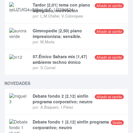
Tardor |2,01| tema con piano
Añadir al carrito
arpegiado, motivación
por:
L.M.Cháfer
,
V.Colonques
Gimnopedie |2,50| piano
Añadir al carrito
impresionista; sensible.
por:
M.Morla
57.Étnico Sahara mix |1,47|
Añadir al carrito
ambiente techno étnico
por:
S.Comet
NOVEDADES
Debate fondo 2 |2,12| sinfín
Añadir al carrito
programa corporativo; neutro
por:
A.Baquero
,
I.Pérez
Debate fondo 1 |2,12| sinfín programa
Gratis
corporativo; neutro