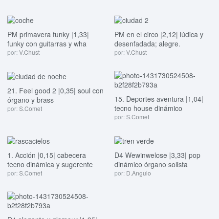
PM primavera funky |1,33|
PM en el circo |2,12| lúdica y
funky con guitarras y wha
desenfadada; alegre.
por:
V.Chust
por:
V.Chust
21. Feel good 2 |0,35| soul con
15. Deportes aventura |1,04|
órgano y brass
tecno house dinámico
por:
S.Comet
por:
S.Comet
1. Acción |0,15| cabecera
D4 Wewinwelose |3,33| pop
tecno dinámica y sugerente
dinámico órgano solista
por:
S.Comet
por:
D.Angulo