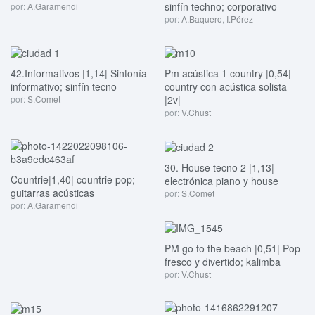
sinfín techno; corporativo
por:
A.Garamendi
por:
A.Baquero
,
I.Pérez
42.Informativos |1,14| Sintonía
Pm acústica 1 country |0,54|
informativo; sinfín tecno
country con acústica solista
por:
S.Comet
|2v|
por:
V.Chust
30. House tecno 2 |1,13|
Countrie|1,40| countrie pop;
electrónica piano y house
guitarras acústicas
por:
S.Comet
por:
A.Garamendi
PM go to the beach |0,51| Pop
fresco y divertido; kalimba
por:
V.Chust