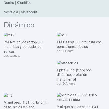
Neutro | Científico
Nostalgia | Melancolía
Dinámico
PM Aire del desierto|2,56|
PM Oasis|1,36| orquesta con
marimbas y percusiones
percusiones tribales
étnicas
por:
V.Chust
por:
V.Chust
Epica & Indi |2,55| pop
dinámico, profusión
instrumental
por:
D.Angulo
Miami beat |1,31| funky chill;
Y tú que opinas cama|1,41|
base, sintes y piano