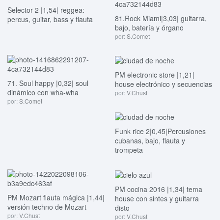
Selector 2 |1,54| reggea:
81.Rock Miami|3,03| guitarra,
percus, guitar, bass y flauta
bajo, batería y órgano
por:
S.Comet
PM electronic store |1,21|
71. Soul happy |0,32| soul
house electrónico y secuencias
dinámico con wha-wha
por:
V.Chust
por:
S.Comet
Funk rice 2|0,45|Percusiones
cubanas, bajo, flauta y
trompeta
PM cocina 2016 |1,34| tema
PM Mozart flauta mágica |1,44|
house con sintes y guitarra
versión techno de Mozart
disto
por:
V.Chust
por:
V.Chust