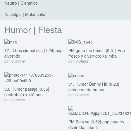
Neutro | Científico
Nostalgia | Melancolía
Humor | Fiesta
17. Dibus simpáticos |1,24| pop
PM go to the beach |0,51| Pop
divertido
fresco y divertido; kalimba
por:
S.Comet
por:
V.Chust
31. Humor Benny Hill |0,23|
33. Humor pasaje |0.55|
cabecera de humor
contrabajo y xilófono
por:
S.Comet
por:
S.Comet
PM Bola va |0,52| pop country
divertido; infantil