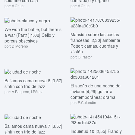
solemne con caja
contrabajo y órgano
por:
V.Chust
por:
V.Chust
We won the battle, but there’s
Mansión sobre las costas
a war (Part1)|1,02| Cello y
francesas |2,30| ambiente
percus obsesivos
Potter: camas, cuerdas y
por:
D.Moreno
xilofón
por:
G.Pastor
Bailamos cama nueva 8 |3,57|
El sueño de una noche de
sinfín con trío de jazz
invierno|4,29| guitarra
por:
A.Baquero
,
I.Pérez
contemporánea; drama
por:
E.Calandín
Bailamos cama nueva 7 |3,57|
Inquietud 10 |2,55| Piano y
sinfín con trío de jazz