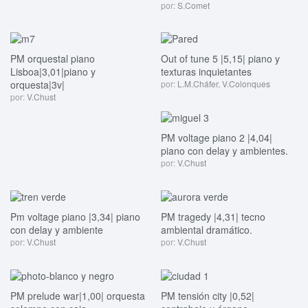
por:
S.Comet
PM orquestal piano
Out of tune 5 |5,15| piano y
Lisboa|3,01|piano y
texturas inquietantes
orquesta|3v|
por:
L.M.Cháfer
,
V.Colonques
por:
V.Chust
PM voltage piano 2 |4,04|
piano con delay y ambientes.
por:
V.Chust
Pm voltage piano |3,34| piano
PM tragedy |4,31| tecno
con delay y ambiente
ambiental dramático.
por:
V.Chust
por:
V.Chust
PM prelude war|1,00| orquesta
PM tensión city |0,52|