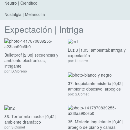
Neutro | Científico
Nostalgia | Melancolía
Expectación | Intriga
Luz 3 |1,05| ambiental; intriga y
Bulletprof |2,38| secuencias y
expectación
ambiente electrónicos;
por:
I.Latorre
intrigante
por:
D.Moreno
37. Inquietante misterio |0,42|
ambiente obsesivo, arpegios
por:
S.Comet
36. Terror mix master |0,42|
35. Misterio Inquietante |0,40|
ambiente dramático
arpegio de piano y camas
por:
S.Comet