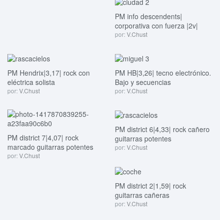
PM info descendents|
corporativa con fuerza |2v|
por:
V.Chust
PM Hendrix|3,17| rock con
PM HB|3,26| tecno electrónico.
eléctrica solista
Bajo y secuencias
por:
V.Chust
por:
V.Chust
PM district 6|4,33| rock cañero
PM district 7|4,07| rock
guitarras potentes
marcado guitarras potentes
por:
V.Chust
por:
V.Chust
PM district 2|1,59| rock
guitarras cañeras
por:
V.Chust