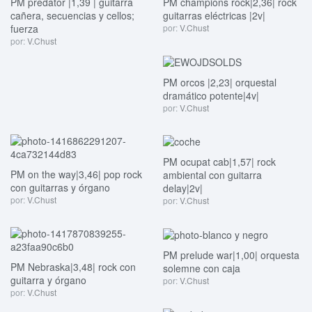
PM predator |1,39 | guitarra
PM champions rock|2,36| rock
cañera, secuencias y cellos;
guitarras eléctricas |2v|
fuerza
por:
V.Chust
por:
V.Chust
PM orcos |2,23| orquestal
dramático potente|4v|
por:
V.Chust
PM ocupat cab|1,57| rock
PM on the way|3,46| pop rock
ambiental con guitarra
con guitarras y órgano
delay|2v|
por:
V.Chust
por:
V.Chust
PM prelude war|1,00| orquesta
PM Nebraska|3,48| rock con
solemne con caja
guitarra y órgano
por:
V.Chust
por:
V.Chust