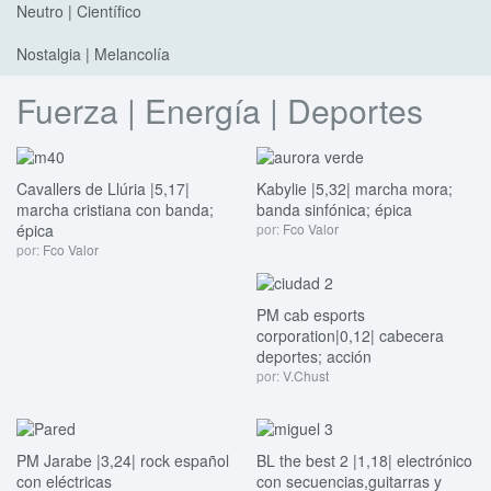
Neutro | Científico
Nostalgia | Melancolía
Fuerza | Energía | Deportes
Cavallers de Llúria |5,17|
Kabylie |5,32| marcha mora;
marcha cristiana con banda;
banda sinfónica; épica
épica
por:
Fco Valor
por:
Fco Valor
PM cab esports
corporation|0,12| cabecera
deportes; acción
por:
V.Chust
PM Jarabe |3,24| rock español
BL the best 2 |1,18| electrónico
con eléctricas
con secuencias,guitarras y