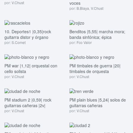
por:
V.Chust
voces
por:
B.Blaya
,
V.Chust
10. Deportes1 |0,35|rock
Benditos |5,55| marcha mora;
guitarra distor y órgano
banda sinfónica; épica
por:
S.Comet
por:
Fco Valor
PM war |1,12| orquestal con
PM timbales de guerra |20|
cello solista
timbales de orquesta
por:
V.Chust
por:
V.Chust
PM stadium 2 |0,59| rock
PM plain blues |5,24| solos de
guitarras cañeras |2v|
guitarras cañeras
por:
V.Chust
por:
V.Chust