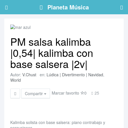
Planeta Música
PM salsa kalimba
|0,54| kalimba con
base salsera |2v|
Autor:
V.Chust
en:
Lúdica | Divertimento | Navidad
,
World
Marcar favorito
0
25
Compartir
Kalimba solista con base salsera: piano contrabajo y
percusiones.