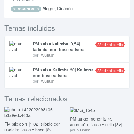
Alegre
,
Dinámico
SENSACIONES
Temas incluidos
PM salsa kalimba |0,54|
Añadir al carrito
kalimba con base salsera
por:
V.Chust
PM salsa Kalimba 20| Kalimba
Añadir al carrito
con base salsera.
por:
V.Chust
Temas relacionados
PM tango menor |2,49|
PM silbido 1 |1.02| silbido con
acordeón, flauta y cello |3v|
ukelele; flauta y base |2v|
por:
V.Chust