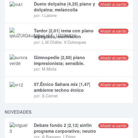
Dueto dolçaina |4,25| piano y
Añadir al carrito
dolçaina; melancolía
por:
I.Latorre
Tardor |2,01| tema con piano
Añadir al carrito
arpegiado, motivación
por:
L.M.Cháfer
,
V.Colonques
Gimnopedie |2,50| piano
Añadir al carrito
impresionista; sensible.
por:
M.Morla
57.Étnico Sahara mix |1,47|
Añadir al carrito
ambiente techno étnico
por:
S.Comet
NOVEDADES
Debate fondo 2 |2,12| sinfín
Añadir al carrito
programa corporativo; neutro
por:
A.Baquero
,
I.Pérez