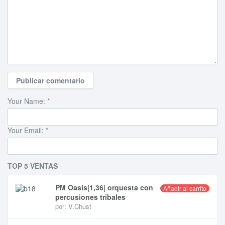
Your Name:
*
Your Email:
*
TOP 5 VENTAS
PM Oasis|1,36| orquesta con
Añadir al carrito
percusiones tribales
por:
V.Chust