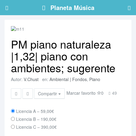
Planeta Música
PM piano naturaleza
|1,32| piano con
ambientes; sugerente
Autor:
V.Chust
en:
Ambiental | Fondos
,
Piano
Marcar favorito
0
49
Compartir
Licencia A
–
59,00€
Licencia B
–
190,00€
Licencia C
–
390,00€