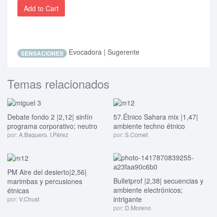
Add to Cart
Evocadora | Sugerente
SENSACIONES
Temas relacionados
Debate fondo 2 |2,12| sinfín
57.Étnico Sahara mix |1,47|
programa corporativo; neutro
ambiente techno étnico
por:
A.Baquero
,
I.Pérez
por:
S.Comet
PM Aire del desierto|2,56|
Bulletprof |2,38| secuencias y
marimbas y percusiones
ambiente electrónicos;
étnicas
intrigante
por:
V.Chust
por:
D.Moreno