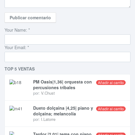
Your Name:
*
Your Email:
*
TOP 5 VENTAS
PM Oasis|1,36| orquesta con
Añadir al carrito
percusiones tribales
por:
V.Chust
Dueto dolçaina |4,25| piano y
Añadir al carrito
dolçaina; melancolía
por:
I.Latorre
Tardor |2,01| tema con piano
Añadir al carrito