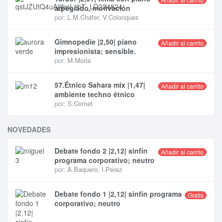
arpegiado, motivación
por:
L.M.Cháfer
,
V.Colonques
Gimnopedie |2,50| piano
Añadir al carrito
impresionista; sensible.
por:
M.Morla
57.Étnico Sahara mix |1,47|
Añadir al carrito
ambiente techno étnico
por:
S.Comet
NOVEDADES
Debate fondo 2 |2,12| sinfín
Añadir al carrito
programa corporativo; neutro
por:
A.Baquero
,
I.Pérez
Debate fondo 1 |2,12| sinfín programa
Gratis
corporativo; neutro