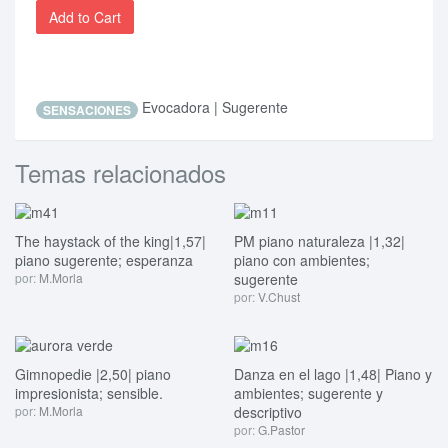
Add to Cart
Evocadora | Sugerente
SENSACIONES
Temas relacionados
The haystack of the king|1,57|
PM piano naturaleza |1,32|
piano sugerente; esperanza
piano con ambientes;
por:
M.Morla
sugerente
por:
V.Chust
Gimnopedie |2,50| piano
Danza en el lago |1,48| Piano y
impresionista; sensible.
ambientes; sugerente y
por:
M.Morla
descriptivo
por:
G.Pastor