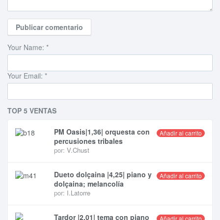
Your Name:
*
Your Email:
*
TOP 5 VENTAS
PM Oasis|1,36| orquesta con
Añadir al carrito
percusiones tribales
por:
V.Chust
Dueto dolçaina |4,25| piano y
Añadir al carrito
dolçaina; melancolía
por:
I.Latorre
Tardor |2,01| tema con piano
Añadir al carrito