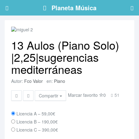
Planeta Música
13 Aulos (Piano Solo)
|2,25|sugerencias
mediterráneas
Autor:
Fco Valor
en:
Piano
Marcar favorito
0
51
Compartir
Licencia A
–
59,00€
Licencia B
–
190,00€
Licencia C
–
390,00€