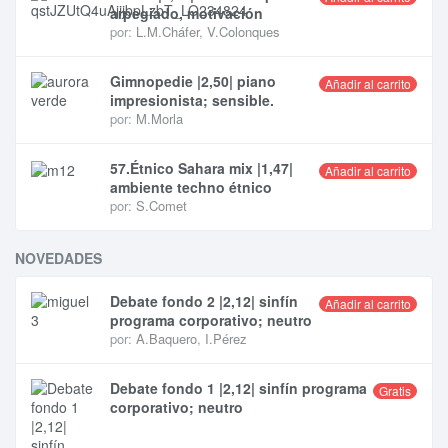
arpegiado, motivación
por:
L.M.Cháfer
,
V.Colonques
Gimnopedie |2,50| piano
Añadir al carrito
impresionista; sensible.
por:
M.Morla
57.Étnico Sahara mix |1,47|
Añadir al carrito
ambiente techno étnico
por:
S.Comet
NOVEDADES
Debate fondo 2 |2,12| sinfín
Añadir al carrito
programa corporativo; neutro
por:
A.Baquero
,
I.Pérez
Debate fondo 1 |2,12| sinfín programa
Gratis
corporativo; neutro