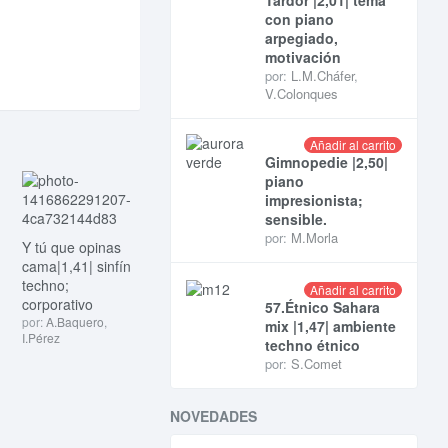
con piano
arpegiado,
motivación
por:
L.M.Cháfer
,
V.Colonques
Añadir al carrito
Gimnopedie |2,50|
piano
impresionista;
sensible.
por:
M.Morla
Y tú que opinas
cama|1,41| sinfín
techno;
Añadir al carrito
corporativo
57.Étnico Sahara
por:
A.Baquero
,
mix |1,47| ambiente
I.Pérez
techno étnico
por:
S.Comet
NOVEDADES