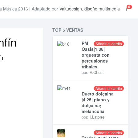
0
a Música 2016 | Adaptado por
Vakudesign, diseño multimedia
TOP 5 VENTAS
nfín
PM
Añadir al carrito
,
Oasis|1,36|
orquesta con
percusiones
tribales
por:
V.Chust
Añadir al carrito
Dueto dolçaina
|4,25| piano y
dolçaina;
melancolía
por:
I.Latorre
Añadir al carrito
Tardor |2,01| tema