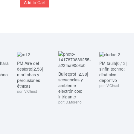
Add to Cart
ahara
PM Aire del
PM taula|0,13|
desierto|2,56|
sinfín techno;
Bulletprof |2,38|
chno
marimbas y
dinámico;
secuencias y
percusiones
deportivo
ambiente
étnicas
por:
V.Chust
electrónicos;
por:
V.Chust
intrigante
por:
D.Moreno