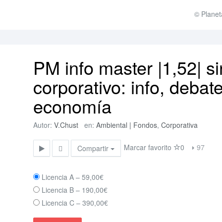
© Planet
PM info master |1,52| si
corporativo: info, debate
economía
Autor:
V.Chust
en:
Ambiental | Fondos
,
Corporativa
Marcar favorito
0
97
Compartir
Licencia A
–
59,00€
Licencia B
–
190,00€
Licencia C
–
390,00€