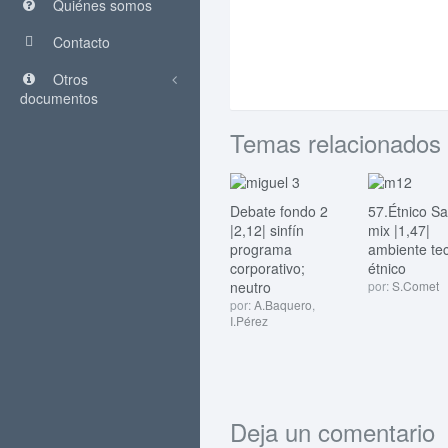
Quiénes somos
Contacto
Otros
documentos
Temas relacionados
Debate fondo 2
57.Étnico S
|2,12| sinfín
mix |1,47|
programa
ambiente te
corporativo;
étnico
neutro
por:
S.Comet
por:
A.Baquero
,
I.Pérez
Deja un comentario