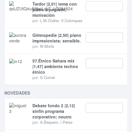
Tardor |2,01| tema con
piano arpegiado,
motivación
por:
L.M.Cháfer
,
V.Colonques
Gimnopedie |2,50| piano
impresionista; sensible.
por:
M.Morla
57.Étnico Sahara mix
|1,47| ambiente techno
étnico
por:
S.Comet
NOVEDADES
Debate fondo 2 |2,12|
sinfín programa
corporativo; neutro
por:
A.Baquero
,
I.Pérez