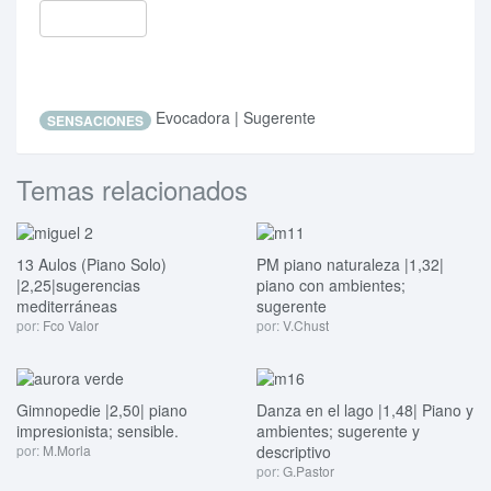
Evocadora | Sugerente
SENSACIONES
Temas relacionados
13 Aulos (Piano Solo)
PM piano naturaleza |1,32|
|2,25|sugerencias
piano con ambientes;
mediterráneas
sugerente
por:
Fco Valor
por:
V.Chust
Gimnopedie |2,50| piano
Danza en el lago |1,48| Piano y
impresionista; sensible.
ambientes; sugerente y
por:
M.Morla
descriptivo
por:
G.Pastor