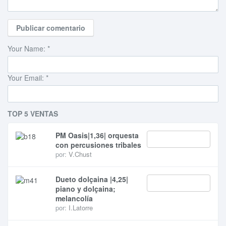
Your Name:
*
Your Email:
*
TOP 5 VENTAS
PM Oasis|1,36| orquesta
con percusiones tribales
por:
V.Chust
Dueto dolçaina |4,25|
piano y dolçaina;
melancolía
por:
I.Latorre