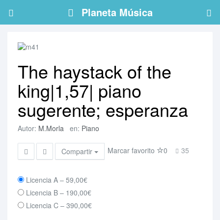
Planeta Música
The haystack of the
king|1,57| piano
sugerente; esperanza
Autor:
M.Morla
en:
Piano
Marcar favorito
0
35
Compartir
Licencia A
–
59,00€
Licencia B
–
190,00€
Licencia C
–
390,00€