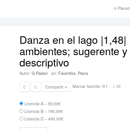
© Planet
Danza en el lago |1,48|
ambientes; sugerente y
descriptivo
Autor:
G.Pastor
en:
Favoritos
,
Piano
Marcar favorito
1
38
Compartir
Licencia A
–
59,00€
Licencia B
–
190,00€
Licencia D
–
490,00€