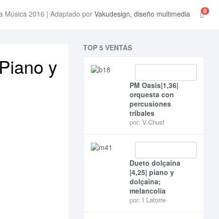
0
a Música 2016 | Adaptado por
Vakudesign, diseño multimedia
TOP 5 VENTAS
 Piano y
PM Oasis|1,36|
orquesta con
percusiones
tribales
por:
V.Chust
Dueto dolçaina
|4,25| piano y
dolçaina;
melancolía
por:
I.Latorre