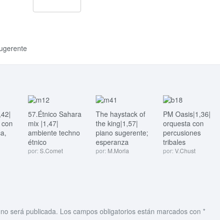
ugerente
,42|
57.Étnico Sahara
The haystack of
PM Oasis|1,36|
 con
mix |1,47|
the king|1,57|
orquesta con
ca,
ambiente techno
piano sugerente;
percusiones
étnico
esperanza
tribales
por:
S.Comet
por:
M.Morla
por:
V.Chust
 no será publicada.
Los campos obligatorios están marcados con
*