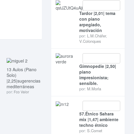
Tardor |2,01| tema
con piano
arpegiado,
motivación
por:
L.M.Cháfer
,
V.Colonques
Gimnopedie |2,50|
13 Aulos (Piano
piano
Solo)
impresionista;
|2,25|sugerencias
sensible.
mediterráneas
por:
M.Morla
por:
Fco Valor
57.Étnico Sahara
mix |1,47| ambiente
techno étnico
por:
S.Comet