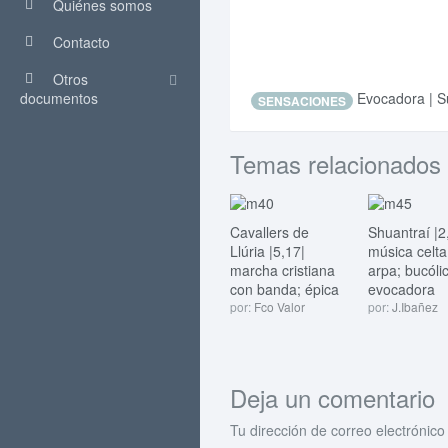
Quiénes somos
Contacto
Otros
documentos
Evocadora | S
SENSACIONES
Temas relacionados
Cavallers de
Shuantraí |2
Llúria |5,17|
música celta
marcha cristiana
arpa; bucóli
con banda; épica
evocadora
por:
Fco Valor
por:
J.Ibañez
Deja un comentario
Tu dirección de correo electrónico