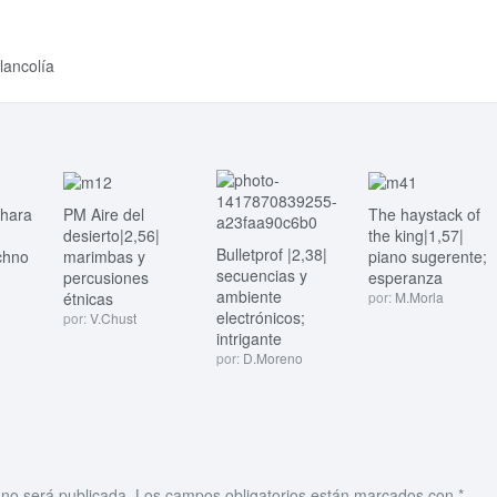
lancolía
ahara
PM Aire del
The haystack of
desierto|2,56|
the king|1,57|
Bulletprof |2,38|
chno
marimbas y
piano sugerente;
secuencias y
percusiones
esperanza
ambiente
étnicas
por:
M.Morla
electrónicos;
por:
V.Chust
intrigante
por:
D.Moreno
 no será publicada.
Los campos obligatorios están marcados con
*