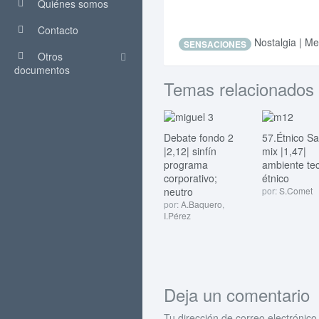
Quiénes somos
Contacto
Nostalgia | Me
SENSACIONES
Otros
documentos
Temas relacionados
Debate fondo 2
57.Étnico S
|2,12| sinfín
mix |1,47|
programa
ambiente te
corporativo;
étnico
neutro
por:
S.Comet
por:
A.Baquero
,
I.Pérez
Deja un comentario
Tu dirección de correo electrónico