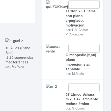
Tardor |2,01| tema
con piano
arpegiado,
motivación
por:
L.M.Cháfer
,
V.Colonques
13 Aulos (Piano
Solo)
Gimnopedie |2,50|
|2,25|sugerencias
piano
mediterráneas
impresionista;
por:
Fco Valor
sensible.
por:
M.Morla
57.Étnico Sahara
mix |1,47| ambiente
techno étnico
por:
S.Comet