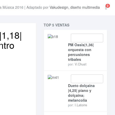
0
a Música 2016 | Adaptado por
Vakudesign, diseño multimedia
TOP 5 VENTAS
|1,18|
ntro
PM Oasis|1,36|
orquesta con
percusiones
tribales
por:
V.Chust
Dueto dolçaina
|4,25| piano y
dolçaina;
melancolía
por:
I.Latorre