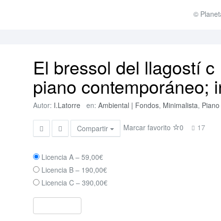
© Planet
El bressol del llagostí c 
piano contemporáneo; i
Autor:
I.Latorre
en:
Ambiental | Fondos
,
Minimalista
,
Piano
Marcar favorito
0
17
Compartir
Licencia A
–
59,00€
Licencia B
–
190,00€
Licencia C
–
390,00€