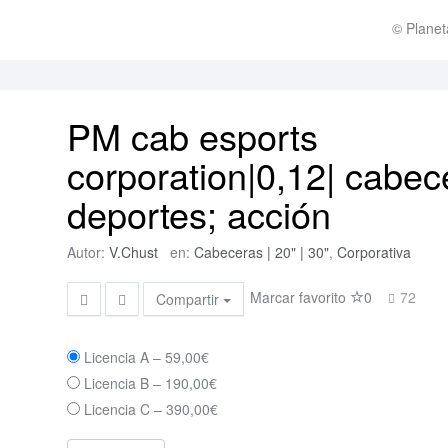
© Planet
PM cab esports
corporation|0,12| cabec
deportes; acción
Autor:
V.Chust
en:
Cabeceras | 20" | 30"
,
Corporativa
Marcar favorito
0
72
Compartir
Licencia A
–
59,00€
Licencia B
–
190,00€
Licencia C
–
390,00€