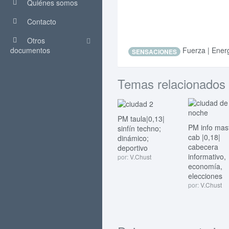
Quiénes somos
Contacto
Otros
documentos
Fuerza | Ener
SENSACIONES
Temas relacionados
PM taula|0,13|
PM info mas
sinfín techno;
cab |0,18|
dinámico;
cabecera
deportivo
informativo,
por:
V.Chust
economía,
elecciones
por:
V.Chust