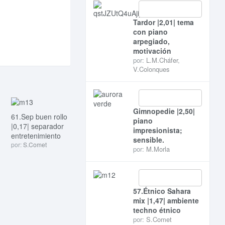
Tardor |2,01| tema
con piano
arpegiado,
motivación
por:
L.M.Cháfer
,
V.Colonques
Gimnopedie |2,50|
61.Sep buen rollo
piano
|0,17| separador
impresionista;
entretenimiento
sensible.
por:
S.Comet
por:
M.Morla
57.Étnico Sahara
mix |1,47| ambiente
techno étnico
por:
S.Comet