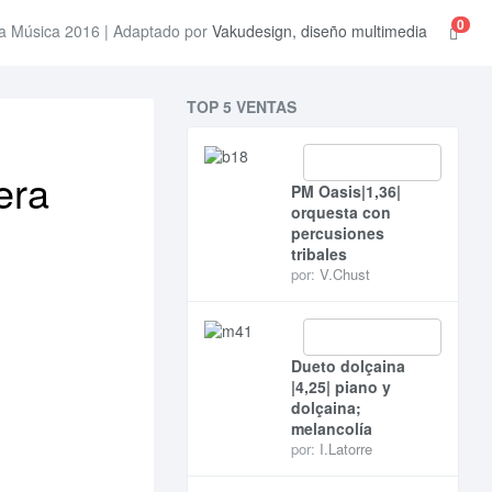
0
a Música 2016 | Adaptado por
Vakudesign, diseño multimedia
TOP 5 VENTAS
era
PM Oasis|1,36|
orquesta con
percusiones
tribales
por:
V.Chust
Dueto dolçaina
|4,25| piano y
dolçaina;
melancolía
por:
I.Latorre