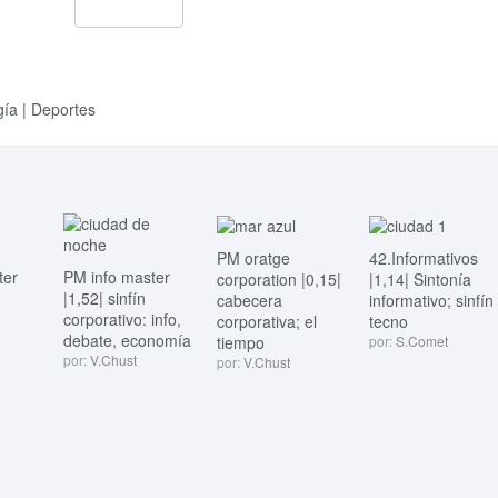
gía | Deportes
PM oratge
42.Informativos
ter
PM info master
corporation |0,15|
|1,14| Sintonía
|1,52| sinfín
cabecera
informativo; sinfín
corporativo: info,
corporativa; el
tecno
debate, economía
tiempo
por:
S.Comet
por:
V.Chust
por:
V.Chust